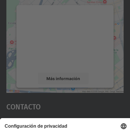
Necesitamos su consentimiento
para cargar el servicio Google
Maps.
Utilizamos un servicio de terceros para
incrustar contenido de mapas que puede
recopilar datos sobre su actividad. Le
rogamos que revise los detalles y acepte el
servicio para ver este mapa.
Más información
Aceptar
Contacto
powered by
Usercentrics Consent
Management Platform
Formulario de contacto