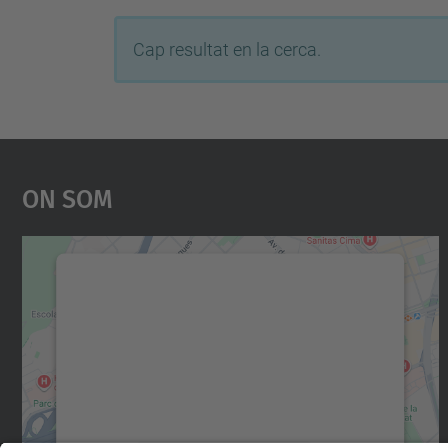
Cap resultat en la cerca.
On Som
Necessitem el vostre consentiment
per carregar el servei Google Maps!
Utilitzem un servei de tercers per incrustar
contingut del mapa que pugui recollir dades
sobre la vostra activitat. Reviseu-ne els
detalls i accepteu el servei per veure el mapa.