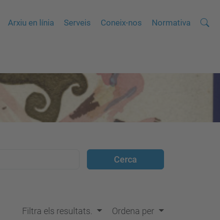
Cerca
C
Arxiu en línia
Serveis
Coneix-nos
Normativa
e
r
c
a
a
v
a
n
ç
a
d
a
…
Filtra els resultats.
Ordena per