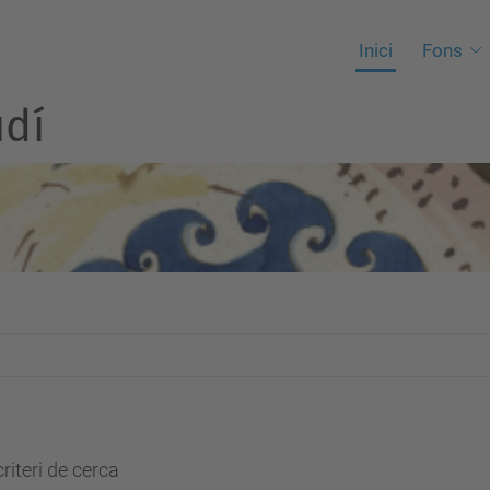
Inici
Fons
udí
riteri de cerca