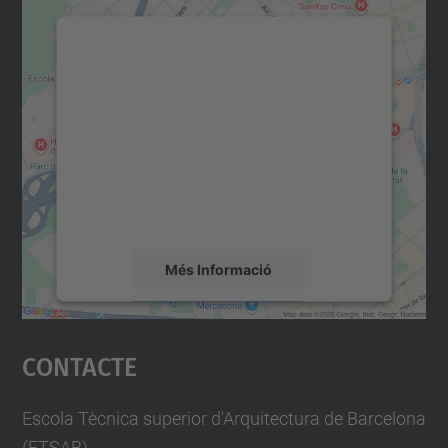
Necessitem el vostre
consentiment per carregar el
servei Google Maps!
Utilitzem un servei de tercers per incrustar
contingut del mapa que pugui recollir dades
sobre la vostra activitat. Reviseu-ne els
detalls i accepteu el servei per veure el
mapa.
Més Informació
Accepta
Contacte
powered by
Usercentrics Consent
Management Platform
Escola Tècnica superior d'Arquitectura de Barcelona
(ETSAB)