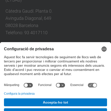
Càtedra Gaudí. Planta 0.
Avinguda Diagonal, 649
08028 Barcelona
Teléfono: 93 4017110
Formulari de contacte
Llista Xarxes Socials
© UPC