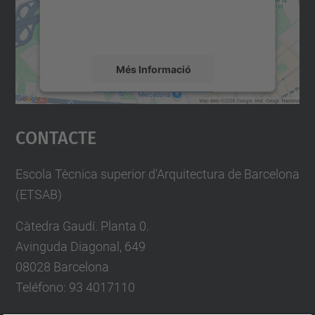
sobre la vostra activitat. Reviseu-ne els
detalls i accepteu el servei per veure el
mapa.
Més Informació
Accepta
Contacte
powered by
Usercentrics Consent
Management Platform
Escola Tècnica superior d'Arquitectura de Barcelona
(ETSAB)
Càtedra Gaudí. Planta 0.
Avinguda Diagonal, 649
08028 Barcelona
Teléfono: 93 4017110