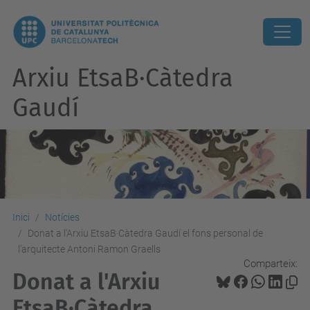
Arxiu EtsaB·Càtedra
Gaudí
Inici
Notícies
Donat a l'Arxiu EtsaB·Càtedra Gaudí el fons personal de
l'arquitecte Antoni Ramon Graells
Comparteix:
Donat a l'Arxiu
EtsaB·Càtedra